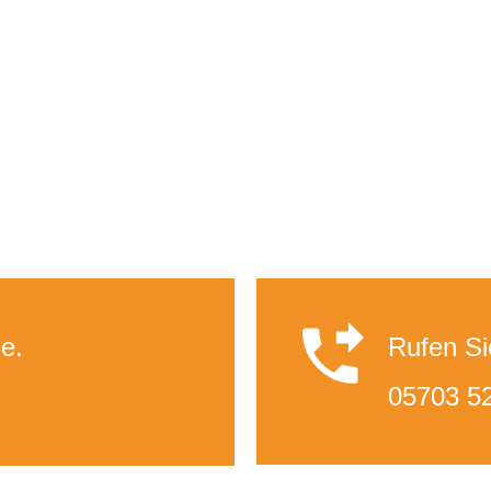
e.
Rufen Si
05703 5