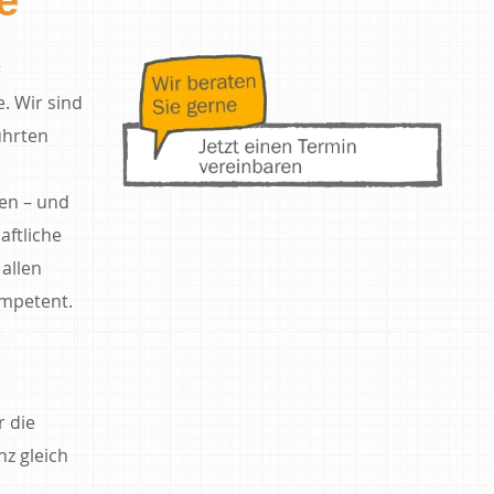
r
. Wir sind
ührten
en – und
aftliche
allen
ompetent.
e
 die
z gleich