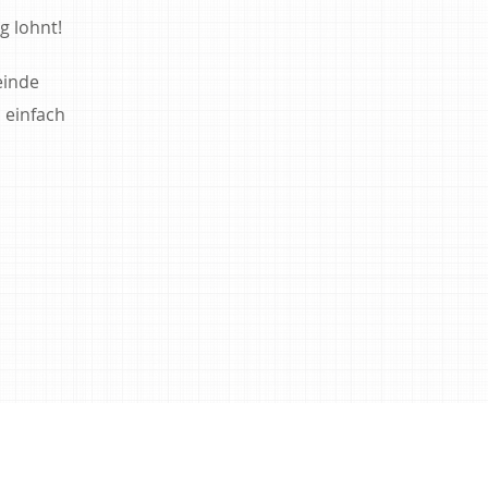
g lohnt!
einde
 einfach