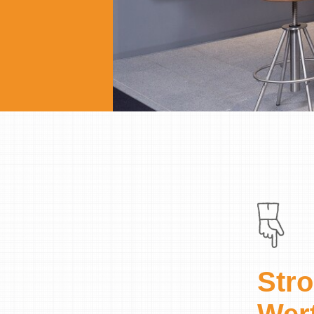
Str
Wer