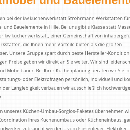
n bei der kw küchenwerkstatt Strohrmann Werkstätten fü
und Bauelemente in Hille. Bei uns gibt's Klasse statt Masse
er kw küchenwerkstatt, einer Gemeinschaft von inhabergef
kstätten, die Ihnen mehr Vorteile bieten als die großen
er. Unsere Gruppe spart durch beste Hersteller-Kondition
gen Preise geben wir direkt an Sie weiter. Wir sind leidensch
nd Möbelbauer. Bei Ihrer Küchenplanung beraten wir Sie in 
taltungs- oder Elektrofragen persönlich, individuell und k
 der Langlebigkeit verbauen wir ausschließlich hochwertig
n.
n unseres Küchen-Umbau-Sorglos-Paketes übernehmen wir
oordination Ihres Küchenumbaus oder Kücheneinbaus, gan
ndwerker gebraucht werden – vom Fliesenleger, Elektriker,