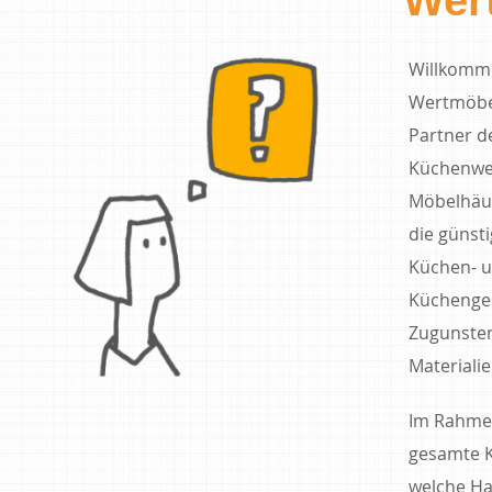
Willkomme
Wertmöbel 
Partner d
Küchenwer
Möbelhäus
die günsti
Küchen- u
Küchenges
Zugunsten
Materialie
Im Rahme
gesamte K
welche Ha